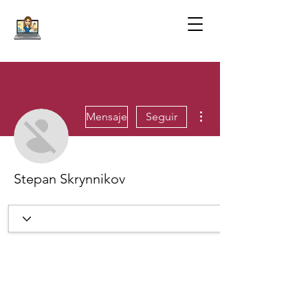
Más acciones
Mensaje
Seguir
Stepan Skrynnikov